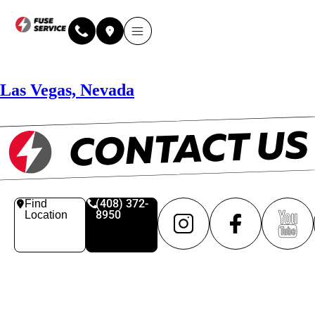
Las Vegas, Nevada
(408) 372-
Find
8950
Location